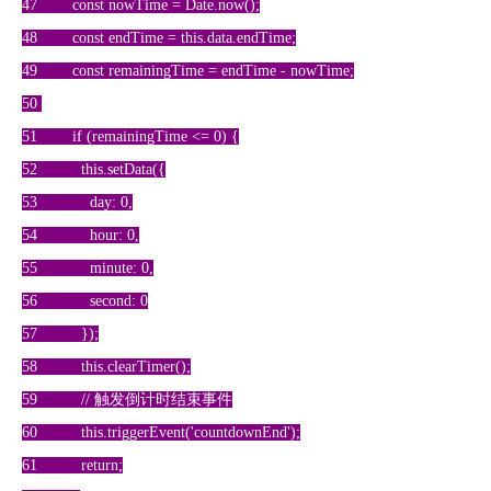
47 const nowTime = Date.now();
48 const endTime = this.data.endTime;
49 const remainingTime = endTime - nowTime;
50
51 if (remainingTime <= 0) {
52 this.setData({
53 day: 0,
54 hour: 0,
55 minute: 0,
56 second: 0
57 });
58 this.clearTimer();
59 // 触发倒计时结束事件
60 this.triggerEvent('countdownEnd');
61 return;