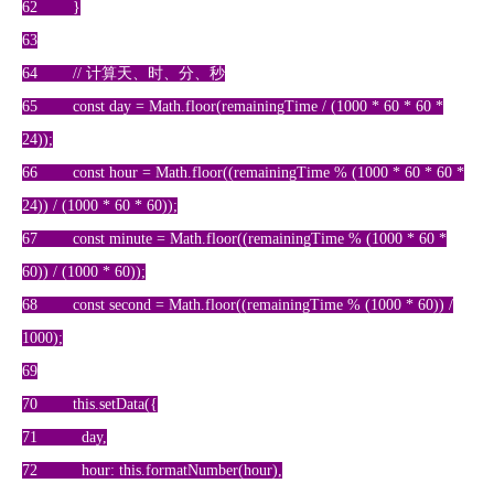
62 }
63
64 // 计算天、时、分、秒
65 const day = Math.floor(remainingTime / (1000 * 60 * 60 *
24));
66 const hour = Math.floor((remainingTime % (1000 * 60 * 60 *
24)) / (1000 * 60 * 60));
67 const minute = Math.floor((remainingTime % (1000 * 60 *
60)) / (1000 * 60));
68 const second = Math.floor((remainingTime % (1000 * 60)) /
1000);
69
70 this.setData({
71 day,
72 hour: this.formatNumber(hour),