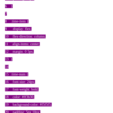
6 }
7
8 .time-item {
9 display: flex;
10 flex-direction: column;
11 align-items: center;
12 margin: 0 5px;
13 }
14
15 .time-num {
16 font-size: 24px;
17 font-weight: bold;
18 color: #ff3b30;
19 background-color: #f5f5f5;
20 padding: 5px 10px;