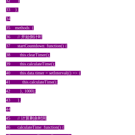
32 }
33 },
34
35 methods: {
36 // 开始倒计时
37 startCountdown: function() {
38 this.clearTimer();
39 this.calculateTime();
40 this.data.timer = setInterval(() => {
41 this.calculateTime();
42 }, 1000);
43 },
44
45 // 计算剩余时间
46 calculateTime: function() {