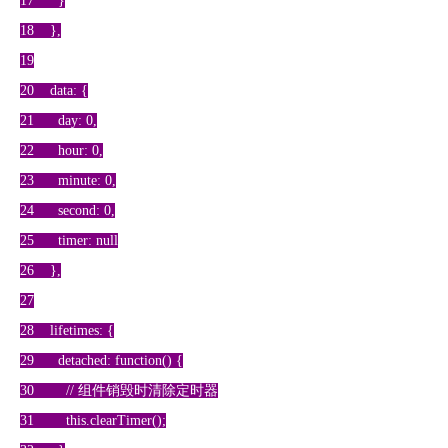
17 }
18 },
19
20 data: {
21 day: 0,
22 hour: 0,
23 minute: 0,
24 second: 0,
25 timer: null
26 },
27
28 lifetimes: {
29 detached: function() {
30 // 组件销毁时清除定时器
31 this.clearTimer();