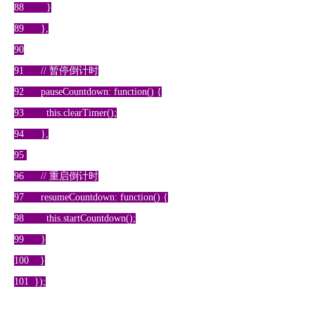
88 }
89 },
90
91 // 暂停倒计时
92 pauseCountdown: function() {
93 this.clearTimer();
94 },
95
96 // 重启倒计时
97 resumeCountdown: function() {
98 this.startCountdown();
99 }
100 }
101 });