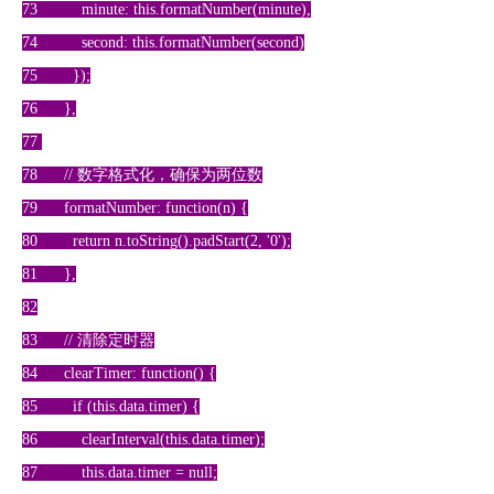
73 minute: this.formatNumber(minute),
74 second: this.formatNumber(second)
75 });
76 },
77
78 // 数字格式化，确保为两位数
79 formatNumber: function(n) {
80 return n.toString().padStart(2, '0');
81 },
82
83 // 清除定时器
84 clearTimer: function() {
85 if (this.data.timer) {
86 clearInterval(this.data.timer);
87 this.data.timer = null;