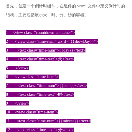
首先，创建一个倒计时组件，在组件的 wxml 文件中定义倒计时的
结构，主要包括展示天、时、分、秒的容器。
1 <view class="countdown-container">
2 <view class="time-item" wx:if="{{showDay}}">
3 <text class="time-num">{{day}}</text>
4 <text class="time-text">天</text>
5 </view>
6 <view class="time-item">
7 <text class="time-num">{{hour}}</text>
8 <text class="time-text">时</text>
9 </view>
10 <view class="time-item">
11 <text class="time-num">{{minute}}</text>
12 <text class="time-text">分</text>