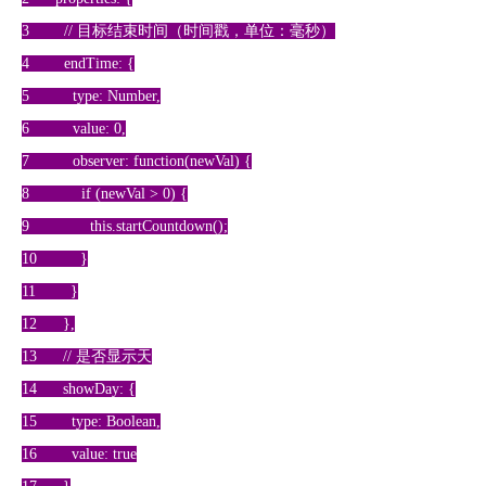
3 // 目标结束时间（时间戳，单位：毫秒）
4 endTime: {
5 type: Number,
6 value: 0,
7 observer: function(newVal) {
8 if (newVal > 0) {
9 this.startCountdown();
10 }
11 }
12 },
13 // 是否显示天
14 showDay: {
15 type: Boolean,
16 value: true