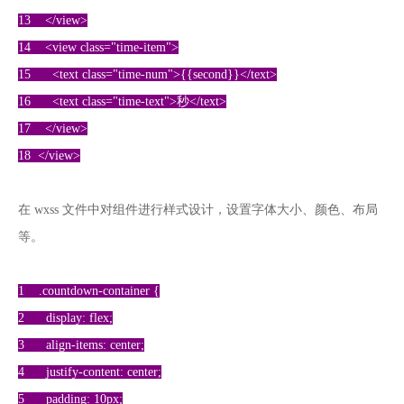
13 </view>
14 <view class="time-item">
15 <text class="time-num">{{second}}</text>
16 <text class="time-text">秒</text>
17 </view>
18 </view>
在 wxss 文件中对组件进行样式设计，设置字体大小、颜色、布局
等。
1 .countdown-container {
2 display: flex;
3 align-items: center;
4 justify-content: center;
5 padding: 10px;