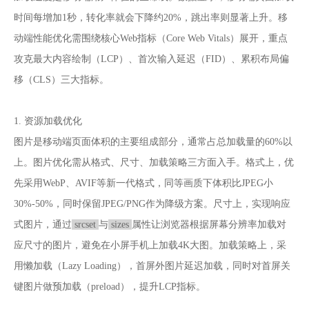
时间每增加1秒，转化率就会下降约20%，跳出率则显著上升。移
动端性能优化需围绕核心Web指标（Core Web Vitals）展开，重点
攻克最大内容绘制（LCP）、首次输入延迟（FID）、累积布局偏
移（CLS）三大指标。
1. 资源加载优化
图片是移动端页面体积的主要组成部分，通常占总加载量的60%以
上。图片优化需从格式、尺寸、加载策略三方面入手。格式上，优
先采用WebP、AVIF等新一代格式，同等画质下体积比JPEG小
30%-50%，同时保留JPEG/PNG作为降级方案。尺寸上，实现响应
式图片，通过
srcset
与
sizes
属性让浏览器根据屏幕分辨率加载对
应尺寸的图片，避免在小屏手机上加载4K大图。加载策略上，采
用懒加载（Lazy Loading），首屏外图片延迟加载，同时对首屏关
键图片做预加载（preload），提升LCP指标。