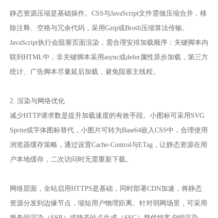
静态资源压缩是基础操作。CSS与JavaScript文件需做压缩合并，移
除注释、空格与冗余代码，采用Gzip或Brotli压缩算法传输。
JavaScript执行会阻塞页面渲染，需合理安排加载顺序：关键脚本内
联到HTML中，非关键脚本采用async或defer属性异步加载，第三方
统计、广告脚本尽量延后加载，避免阻塞主线程。
2. 渲染与网络优化
减少HTTP请求数是提升加载速度的有效手段。小图标可采用SVG
Sprite或字体图标替代，小图片可转为Base64嵌入CSS中，合理使用
浏览器缓存策略，通过设置Cache-Control与ETag，让静态资源在用
户本地缓存，二次访问时无需重新下载。
网络层面，全站启用HTTPS是基础，同时部署CDN加速，将静态
资源分发到边缘节点，缩短用户物理距离。针对弱网场景，可采用
服务端渲染（SSR）或静态站点生成（SSG）替代纯客户端渲染，