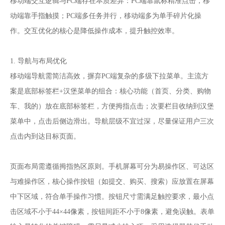
移动端交互逻辑与PC端存在本质差异：PC端靠鼠标精准点击，移
动端靠手指触摸；PC端多任务并行，移动端多为单手碎片化操
作。交互优化的核心是降低操作成本，提升触控效率。
1. 导航与布局优化
移动端导航需简洁高效，摒弃PC端复杂的多级下拉菜单。主流方
案是底部标签栏+汉堡菜单的组合：核心功能（首页、分类、购物
车、我的）放在底部标签栏，方便拇指点击；次要栏目收纳到汉堡
菜单中，点击后侧边滑出。导航层级不宜过深，尽量保证用户三次
点击内到达目标页面。
页面布局需遵循拇指热区原则。手机屏幕可分为易操作区、可达区
与难操作区，核心操作按钮（如提交、购买、搜索）应放置在屏幕
中下区域，符合单手操作习惯。按钮尺寸需满足触控要求，最小点
击区域不小于44×44像素，按钮间距不小于8像素，避免误触。表单