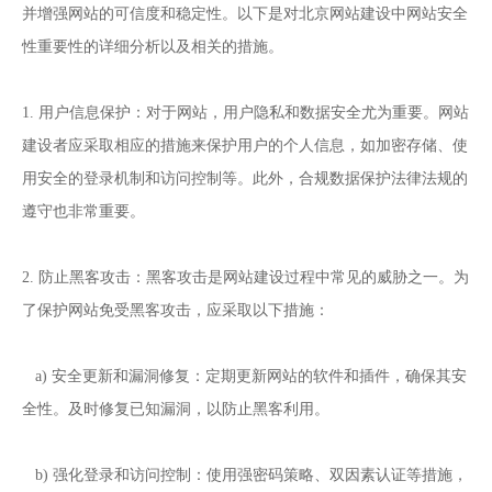
并增强网站的可信度和稳定性。以下是对北京网站建设中网站安全
性重要性的详细分析以及相关的措施。
1. 用户信息保护：对于网站，用户隐私和数据安全尤为重要。网站
建设者应采取相应的措施来保护用户的个人信息，如加密存储、使
用安全的登录机制和访问控制等。此外，合规数据保护法律法规的
遵守也非常重要。
2. 防止黑客攻击：黑客攻击是网站建设过程中常见的威胁之一。为
了保护网站免受黑客攻击，应采取以下措施：
a) 安全更新和漏洞修复：定期更新网站的软件和插件，确保其安
全性。及时修复已知漏洞，以防止黑客利用。
b) 强化登录和访问控制：使用强密码策略、双因素认证等措施，