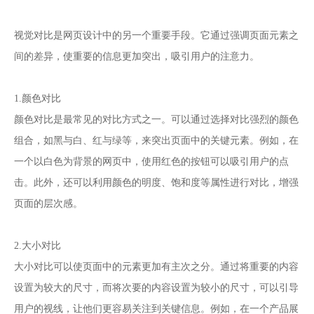
视觉对比是网页设计中的另一个重要手段。它通过强调页面元素之
间的差异，使重要的信息更加突出，吸引用户的注意力。
1.颜色对比
颜色对比是最常见的对比方式之一。可以通过选择对比强烈的颜色
组合，如黑与白、红与绿等，来突出页面中的关键元素。例如，在
一个以白色为背景的网页中，使用红色的按钮可以吸引用户的点
击。此外，还可以利用颜色的明度、饱和度等属性进行对比，增强
页面的层次感。
2.大小对比
大小对比可以使页面中的元素更加有主次之分。通过将重要的内容
设置为较大的尺寸，而将次要的内容设置为较小的尺寸，可以引导
用户的视线，让他们更容易关注到关键信息。例如，在一个产品展