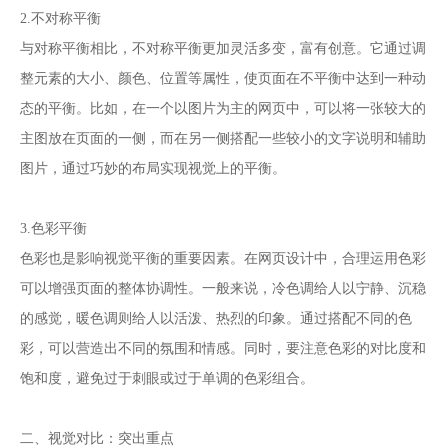
2.不对称平衡
与对称平衡相比，不对称平衡更加灵活多变，富有创意。它通过调
整元素的大小、颜色、位置等属性，使页面在不平衡中达到一种动
态的平衡。比如，在一个以图片为主的网页中，可以将一张较大的
主图放在页面的一侧，而在另一侧搭配一些较小的文字说明和辅助
图片，通过巧妙的布局实现视觉上的平衡。
3.色彩平衡
色彩也是影响视觉平衡的重要因素。在网页设计中，合理运用色彩
可以增强页面的整体协调性。一般来说，冷色调给人以宁静、沉稳
的感觉，暖色调则给人以活泼、热烈的印象。通过搭配不同的色
彩，可以营造出不同的氛围和情感。同时，要注意色彩的对比度和
饱和度，避免过于刺眼或过于单调的色彩组合。
二、视觉对比：突出重点