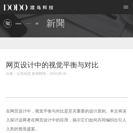
网页设计中的视觉平衡与对比
分类：公司动态 发布时间：2024-09-30
网页设计
在
中，视觉平衡与对比是至关重要的设计原则。本文将深
入探讨这两者在网页设计中的应用，揭示它们如何共同编织出引人
入胜的视觉盛宴。