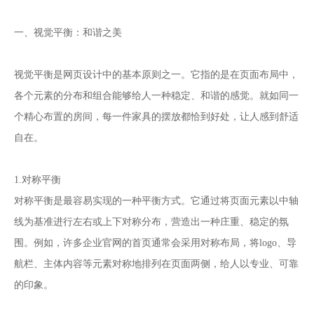
一、视觉平衡：和谐之美
视觉平衡是网页设计中的基本原则之一。它指的是在页面布局中，
各个元素的分布和组合能够给人一种稳定、和谐的感觉。就如同一
个精心布置的房间，每一件家具的摆放都恰到好处，让人感到舒适
自在。
1.对称平衡
对称平衡是最容易实现的一种平衡方式。它通过将页面元素以中轴
线为基准进行左右或上下对称分布，营造出一种庄重、稳定的氛
围。例如，许多企业官网的首页通常会采用对称布局，将logo、导
航栏、主体内容等元素对称地排列在页面两侧，给人以专业、可靠
的印象。