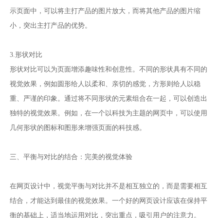
示页面中，可以将主打产品的图片放大，而将其他产品的图片缩
小，突出主打产品的优势。
3.形状对比
形状对比可以为页面增添趣味性和创意性。不同的形状具有不同的
视觉效果，例如圆形给人以柔和、亲切的感觉，方形则给人以稳
重、严谨的印象。通过将不同形状的元素组合在一起，可以创造出
独特的视觉效果。例如，在一个以科技为主题的网页中，可以使用
几何形状的图标和图形来增强页面的科技感。
三、平衡与对比的结合：完美的视觉体验
在网页设计中，视觉平衡与对比并不是相互独立的，而是需要相互
结合，才能达到最佳的视觉效果。一个好的网页设计应该在保持平
衡的基础上，适当地运用对比，突出重点，吸引用户的注意力。